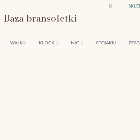
SKLE
Baza bransoletki
WAŁKI
KLOCKI
NICI
STOJAKI
ZES