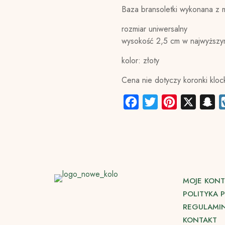
Baza bransoletki wykonana z 
rozmiar uniwersalny
wysokość 2,5 cm w najwyższy
kolor: złoty
Cena nie dotyczy koronki klo
Facebook
Twitter
Pinterest
X
Sn
MOJE KON
POLITYKA 
REGULAMIN
KONTAKT