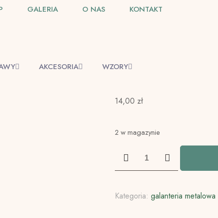
P
GALERIA
O NAS
KONTAKT
TAWY
AKCESORIA
WZORY
14,00
zł
2 w magazynie
ilość
Baza
bransoletki
Kategoria:
galanteria metalowa