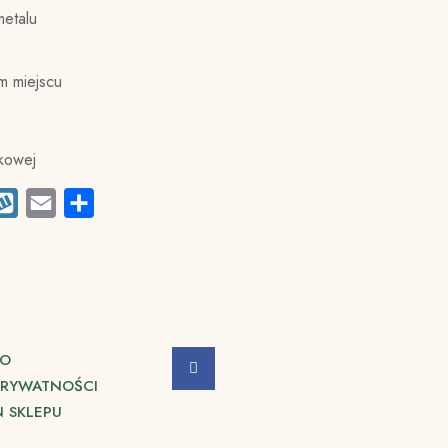
metalu
m miejscu
ckowej
apchat
Wykop
Email
Share
TO
PRYWATNOŚCI
 SKLEPU