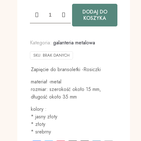
ilość
DODAJ DO
Zapięcie
KOSZYKA
do
bransoletki
15mm-
Kategoria:
galanteria metalowa
Rosiczki
SKU:
BRAK DANYCH
Zapięcie do bransoletki -Rosiczki
materiał -metal
rozmiar: szerokość około 15 mm,
długość około 35 mm
kolory :
* jasny złoty
* złoty
* srebrny